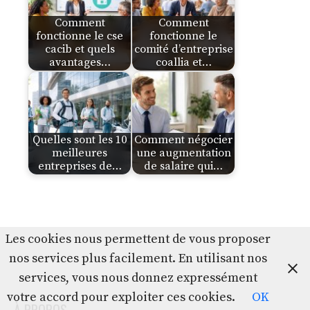
Comment
Comment
fonctionne le cse
fonctionne le
cacib et quels
comité d’entreprise
avantages…
coallia et…
Quelles sont les 10
Comment négocier
meilleures
une augmentation
entreprises de…
de salaire qui…
Les cookies nous permettent de vous proposer
nos services plus facilement. En utilisant nos
services, vous nous donnez expressément
votre accord pour exploiter ces cookies.
OK