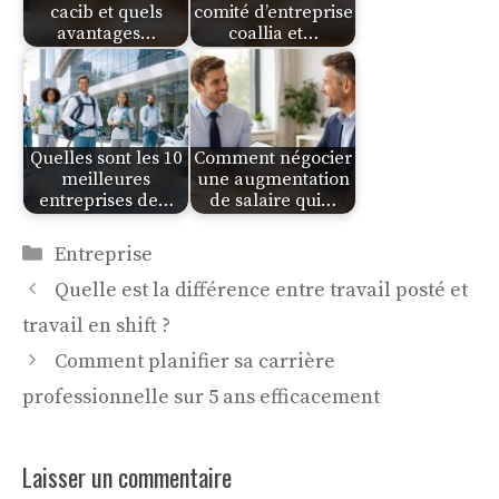
cacib et quels
comité d’entreprise
avantages…
coallia et…
Quelles sont les 10
Comment négocier
meilleures
une augmentation
entreprises de…
de salaire qui…
Catégories
Entreprise
Quelle est la différence entre travail posté et
travail en shift ?
Comment planifier sa carrière
professionnelle sur 5 ans efficacement
Laisser un commentaire