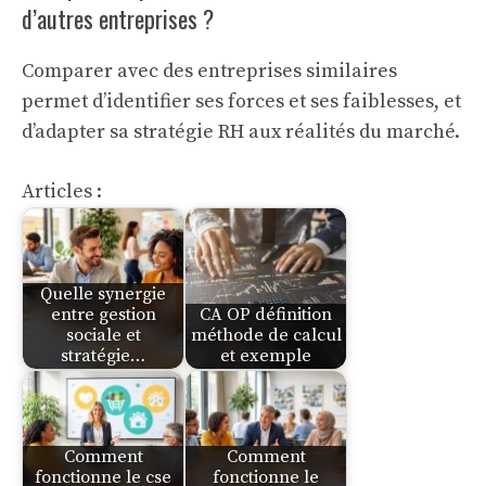
d’autres entreprises ?
Comparer avec des entreprises similaires
permet d’identifier ses forces et ses faiblesses, et
d’adapter sa stratégie RH aux réalités du marché.
Articles :
Quelle synergie
entre gestion
CA OP définition
sociale et
méthode de calcul
stratégie…
et exemple
Comment
Comment
fonctionne le cse
fonctionne le