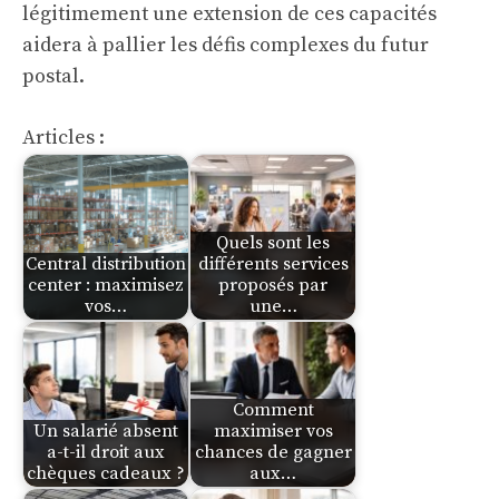
légitimement une extension de ces capacités
aidera à pallier les défis complexes du futur
postal.
Articles :
Quels sont les
Central distribution
différents services
center : maximisez
proposés par
vos…
une…
Comment
Un salarié absent
maximiser vos
a-t-il droit aux
chances de gagner
chèques cadeaux ?
aux…