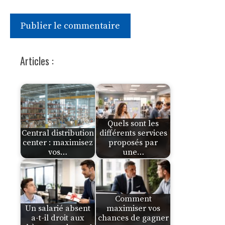
Articles :
Quels sont les
Central distribution
différents services
center : maximisez
proposés par
vos…
une…
Comment
Un salarié absent
maximiser vos
a-t-il droit aux
chances de gagner