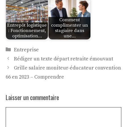
Comment
Entrepôt logistique
complimenter un
: Fonctionnement,
stagiaire dans
optimisation…
une…
Catégories
Entreprise
Rédiger un texte départ retraite émouvant
Grille salaire moniteur-éducateur convention
66 en 2023 – Comprendre
Laisser un commentaire
Commentaire