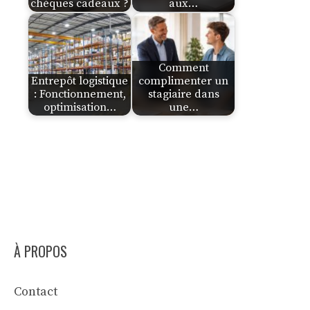
chèques cadeaux ?
aux…
Comment
Entrepôt logistique
complimenter un
: Fonctionnement,
stagiaire dans
optimisation…
une…
À PROPOS
Contact