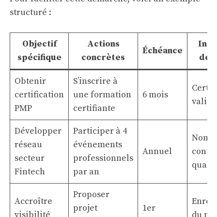
structuré :
Objectif
Actions
Indi
Échéance
spécifique
concrètes
de r
Obtenir
S’inscrire à
Certif
certification
une formation
6 mois
valid
PMP
certifiante
Développer
Participer à 4
Nombr
réseau
événements
Annuel
contac
secteur
professionnels
qualif
Fintech
par an
Proposer
Accroître
Enreg
projet
1er
visibilité
du pro