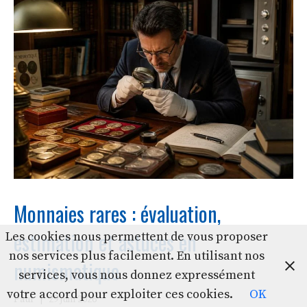
Monnaies rares : évaluation,
estimation et astuces en
Les cookies nous permettent de vous proposer
nos services plus facilement. En utilisant nos
numismatique
services, vous nous donnez expressément
votre accord pour exploiter ces cookies.
OK
Paul
|
29 juin 2026