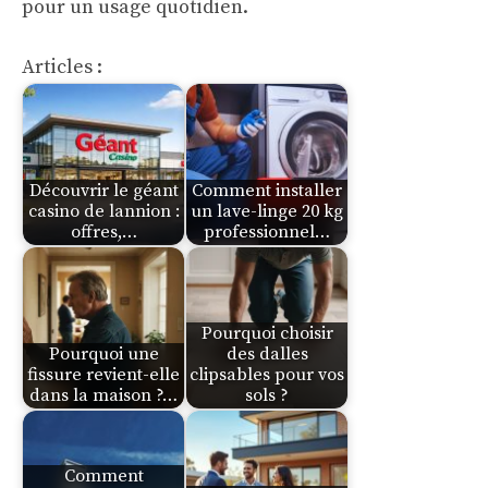
pour un usage quotidien.
Articles :
Découvrir le géant
Comment installer
casino de lannion :
un lave-linge 20 kg
offres,…
professionnel…
Pourquoi choisir
Pourquoi une
des dalles
fissure revient-elle
clipsables pour vos
dans la maison ?…
sols ?
Comment