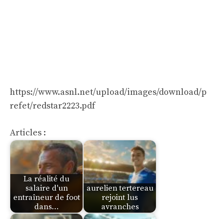
https://www.asnl.net/upload/images/download/p
refet/redstar2223.pdf
Articles :
La réalité du
salaire d'un
aurelien tertereau
entraîneur de foot
rejoint lus
dans…
avranches