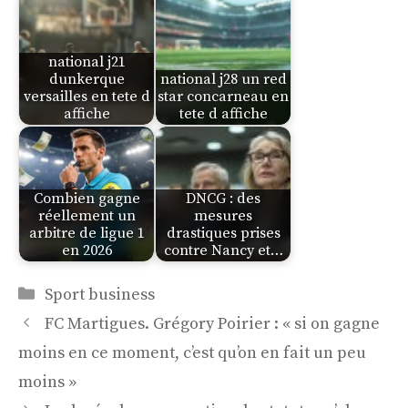
national j21
dunkerque
national j28 un red
versailles en tete d
star concarneau en
affiche
tete d affiche
Combien gagne
DNCG : des
réellement un
mesures
arbitre de ligue 1
drastiques prises
en 2026
contre Nancy et…
Catégories
Sport business
FC Martigues. Grégory Poirier : « si on gagne
moins en ce moment, c’est qu’on en fait un peu
moins »