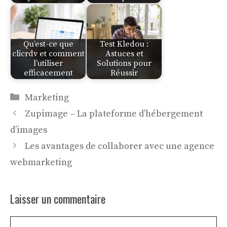
Qu’est-ce que
Test Kledou :
clicrdv et comment
Astuces et
l’utiliser
Solutions pour
efficacement
Réussir
Catégories
Marketing
Zupimage – La plateforme d’hébergement
d’images
Les avantages de collaborer avec une agence
webmarketing
Laisser un commentaire
Commentaire