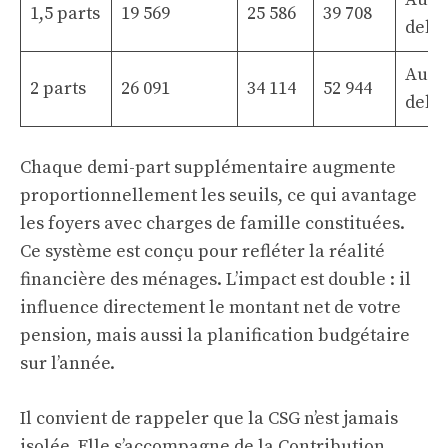
1,5 parts
19 569
25 586
39 708
delà
Au-
2 parts
26 091
34 114
52 944
delà
Chaque demi-part supplémentaire augmente
proportionnellement les seuils, ce qui avantage
les foyers avec charges de famille constituées.
Ce système est conçu pour refléter la réalité
financière des ménages. L’impact est double : il
influence directement le montant net de votre
pension, mais aussi la planification budgétaire
sur l’année.
Il convient de rappeler que la CSG n’est jamais
isolée. Elle s’accompagne de la Contribution