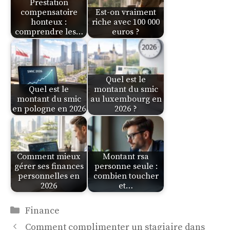
Prestation
compensatoire
Est-on vraiment
honteux :
riche avec 100 000
comprendre les…
euros ?
Quel est le
Quel est le
montant du smic
montant du smic
au luxembourg en
en pologne en 2026
2026 ?
Comment mieux
Montant rsa
gérer ses finances
personne seule :
personnelles en
combien toucher
2026
et…
Catégories
Finance
Comment complimenter un stagiaire dans