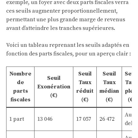
exemple, un foyer avec deux parts fiscales verra
ces seuils augmenter proportionnellement,
permettant une plus grande marge de revenus
avant d’atteindre les tranches supérieures.
Voici un tableau reprenant les seuils adaptés en
fonction des parts fiscales, pour un aperçu clair :
Nombre
Seuil
Seuil
Seuil
Seuil
de
Taux
Taux
Taux
Exonération
parts
réduit
médian
plein
(€)
fiscales
(€)
(€)
(€)
Au-
1 part
13 046
17 057
26 472
delà
Au-