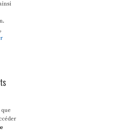
ainsi
n.
,
r
ts
r que
ccéder
de