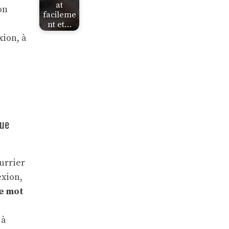
at
on
facileme
nt et…
xion, à
que
urrier
exion,
re mot
 à