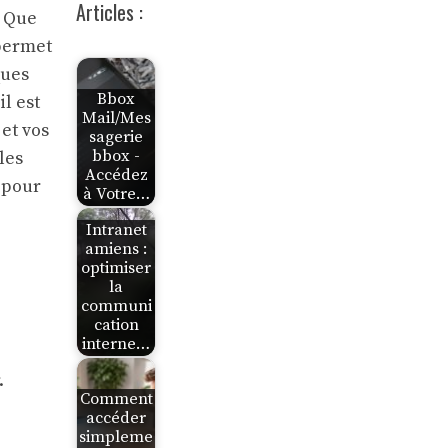
Articles :
. Que
 permet
ques
Bbox
l est
Mail/Mes
 et vos
sagerie
bbox -
les
Accédez
 pour
à Votre…
Intranet
amiens :
optimiser
la
communi
cation
interne…
.
Comment
accéder
simpleme