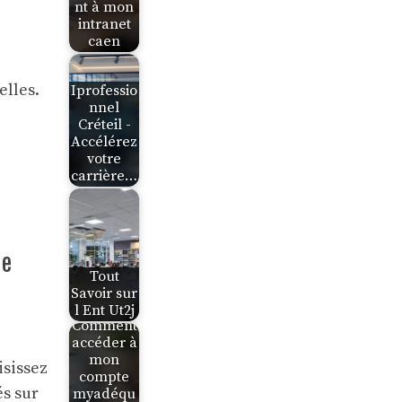
nt à mon
intranet
caen
elles.
Iprofessio
nnel
Créteil -
Accélérez
votre
carrière…
ue
Tout
Savoir sur
l Ent Ut2j
Comment
accéder à
mon
aisissez
compte
és sur
myadéqu