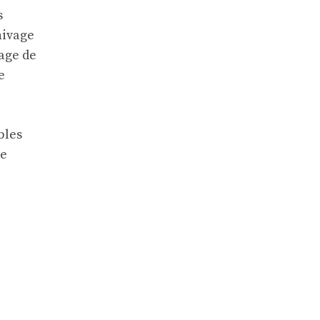
s
hivage
tage de
e
bles
le