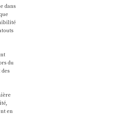
ée dans
aque
ibilité
atouts
ont
ors du
t des
ière
ité,
ent en