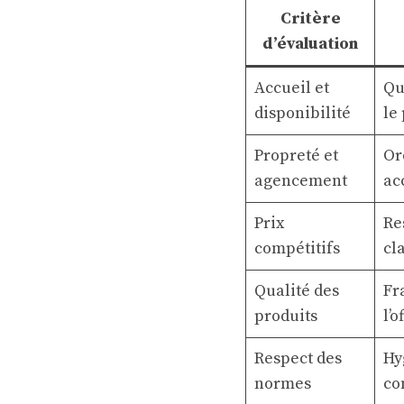
Critère
d’évaluation
Accueil et
Qu
disponibilité
le
Propreté et
Or
agencement
ac
Prix
Re
compétitifs
cl
Qualité des
Fr
produits
l’o
Respect des
Hy
normes
co