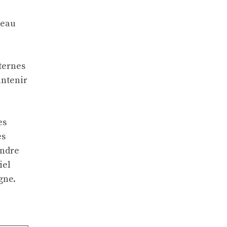
leau
nternes
intenir
es
es
ondre
iel
gne.