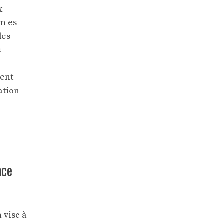
x
n est-
des
s
ment
ation
nce
 vise à