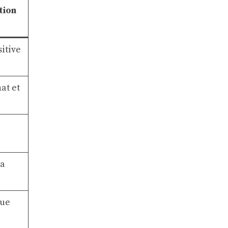
tion
sitive
at et
la
que