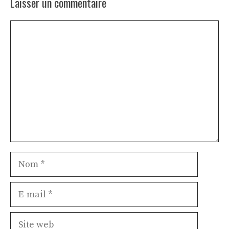
Laisser un commentaire
Commentaire
Nom
E-
mail
Site