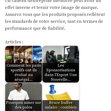
Un cadeau d’entreprise médiocre peut avoir un
effet inverse et ternir votre image de marque.
Assurez-vous que les produits proposés reflètent
les standards de votre service, tant en termes de
performance que de fiabilité.
Articles :
Comment les paris
Les
sportifs ont-ils
Sponsorisations
évolué au
dans l’Esport Une
sénégal…
Nouvelle…
Pourquoi miser sur
Bruce buffer
des polos
salaire : combien