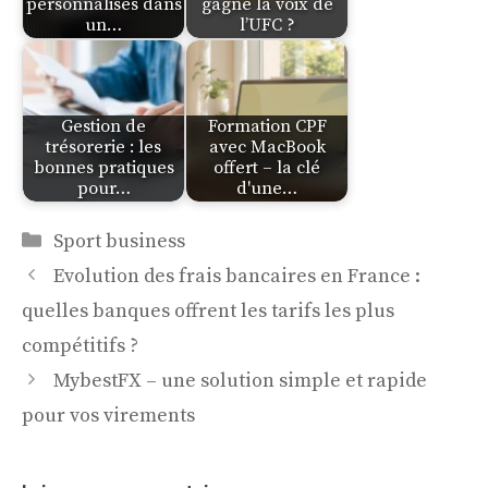
personnalisés dans
gagne la voix de
un…
l’UFC ?
Gestion de
Formation CPF
trésorerie : les
avec MacBook
bonnes pratiques
offert – la clé
pour…
d'une…
Catégories
Sport business
Evolution des frais bancaires en France :
quelles banques offrent les tarifs les plus
compétitifs ?
MybestFX – une solution simple et rapide
pour vos virements