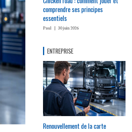
Chicken road : comment jouer et
comprendre ses principes
essentiels
Paul
|
30 juin 2026
ENTREPRISE
Renouvellement de la carte