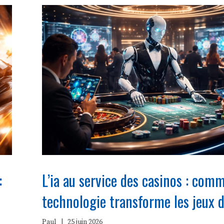
:
L’ia au service des casinos : com
technologie transforme les jeux 
Paul
|
25 juin 2026